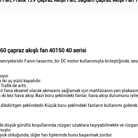
ı Fan
,
Pratik 12V Çapraz Akışlı Fan
,
Sağlam Çapraz Akışlı Fan 
160 çapraz akışlı fan 40150 40 serisi
seviyeleridir.Fanın tasarımı, bir DC motor kullanımıyla birleştiğinde, sess
uşur.
 iki uç yüzü kapalıdır.
Trafik de arttı.
vanın fana eksenel olarak akmasını sağlamak için mahfazanın yan plakas
ki kez hava akışı.Bazı boru şeklindeki fanlar, hava akışı durumunu iyile
ay, dikdörtgen şeklindedir.Küçük boru şeklindeki fanların kullanımı gidere
e düşük gürültü koşullarında rüzgarı uzaklara taşıyabilmekte ve rüzgarı
mıştır
büyük olduğunda, diğer fan tiplerinde bunu başarmak zordur.