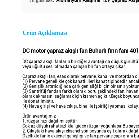
Alüminyum Alaşımlı 12V Çapraz Akışl
Vurgulamak:
Ürün Açıklaması
DC motor çapraz akışlı fan Buharlı fırın fanı 40
DC çapraz akışlı fanların bir diğer avantajı da düşük gürültü 
veya uğultu sesi olmadan çalışan bir fan ortaya çıkar.
Çapraz akışlı fan, esas olarak pervane, kanal ve motordan ol
(1) Pervane genellikle çok kanatlı ileri kanat tipindedir, ancak
(2) Genişlik artırıldığında çark genişliği b için bir sınır yoktur.
(3) Santrifüj fandan farklı olarak, boru şeklindeki fan, ha
olarak akmasını sağlamak için kısmen açıktır.Bıçak boyunca i
ile donatılmıştır.
(4) Hava girişi ve hava çıkışı, bina ile işbirliği yapması kol
Ürün avantajımız
1, rüzgar hızı dağılımı eşittir
Çok az düşük rahatsızlıkla, giden rüzgar yoğunlaşır.Bu sayed
2. Çıkıştaki hava akışı eksenel yön boyunca eşit olarak dağıl
Özellikle fanın eksenel genişliği ve fan pervane çapı oranı 