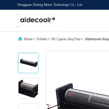
Dongguan Zhiling Motor Technology Co., Ltd.
Home
>
Ürünler
>
DC Çapraz Akış Fanı
>
Alüminyum Alaşım