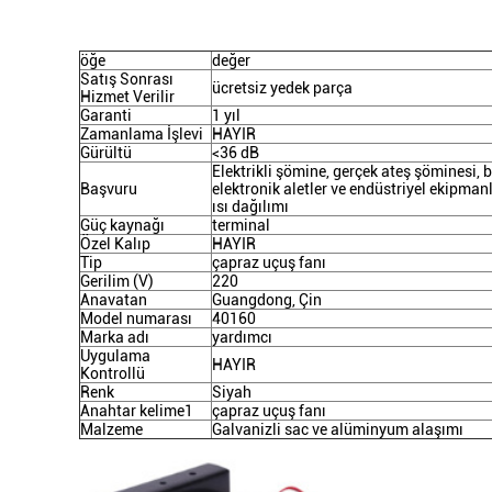
öğe
değer
Satış Sonrası
ücretsiz yedek parça
Hizmet Verilir
Garanti
1 yıl
Zamanlama İşlevi
HAYIR
Gürültü
<36 dB
Elektrikli şömine, gerçek ateş şöminesi, b
Başvuru
elektronik aletler ve endüstriyel ekipman
ısı dağılımı
Güç kaynağı
terminal
Özel Kalıp
HAYIR
Tip
çapraz uçuş fanı
Gerilim (V)
220
Anavatan
Guangdong, Çin
Model numarası
40160
Marka adı
yardımcı
Uygulama
HAYIR
Kontrollü
Renk
Siyah
Anahtar kelime1
çapraz uçuş fanı
Malzeme
Galvanizli sac ve alüminyum alaşımı