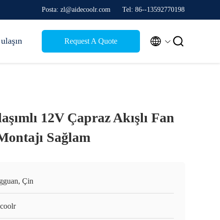
Posta: zl@aidecoolr.com
Tel: 86--13592770198


 ulaşın
Request A Quote
şımlı 12V Çapraz Akışlı Fan
Montajı Sağlam
gguan, Çin
coolr