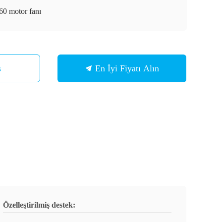
60 motor fanı
s
En İyi Fiyatı Alın
Özelleştirilmiş destek: