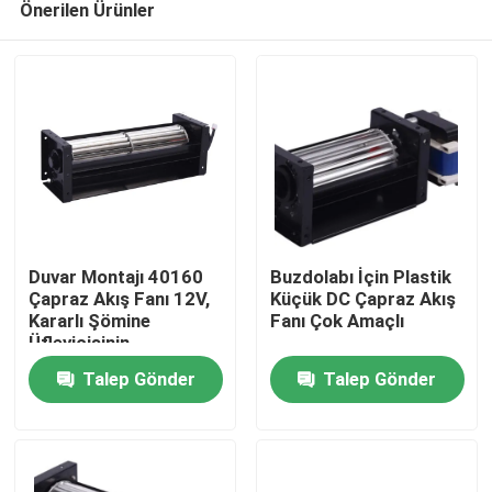
Önerilen Ürünler
Duvar Montajı 40160
Buzdolabı İçin Plastik
Çapraz Akış Fanı 12V,
Küçük DC Çapraz Akış
Kararlı Şömine
Fanı Çok Amaçlı
Üfleyicisinin
Ana sayfa
Değiştirilmesi
Talep Gönder
Talep Gönder
Hakkımızda
Kişiler