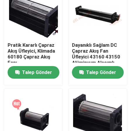
Ürünler
Soğutma Blower Fanı
Pratik Kararlı Çapraz
Dayanıklı Sağlam DC
Akış Üfleyici, Klimada
Çapraz Akış Fan
DC Aksiyal Soğutma Fanı
60180 Çapraz Akış
Üfleyici 43160 43150
Fanı
Alüminyum Alaşımlı
Talep Gönder
Talep Gönder
Braket Soğutma Fanı
Fırçasız DC Motor
DC Çapraz Akış Fanı
Enerji Tasarruflu Soğutma Fanı