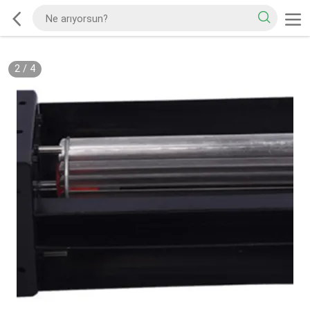
2
/
4