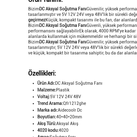
Bizim
DC Aksyal Soğutma Fanı
Güvenilir, yüksek performa
tasarlanmıştır ve 5V 12V 24V veya 48V'lik bir sürekli d
geçirmez
Küçük, kompakt tasarımı ile bu fan, dar alanlar
Bizim
DC Aksyal Soğutma Fanı
Güvenli, yüksek performan
performansını sağlayabilirEk olarak, 4000 RPM'ye kadar 
alanlarda kullanmak için mükemmeldir ve herhangi bir si
Bizim
DC Aksyal Soğutma Fanı
Güvenilir, yüksek performa
tasarlanmıştır, 5V 12V 24V veya 48V'lik bir sürekli değe
ve küçük, kompakt bir tasarıma sahiptir, bu da dar alanl
Özellikleri:
Ürün Adı:
DC Aksyal Soğutma Fanı
Malzeme:
Plastik
Voltaj:
5V 12V 24V 48V
Trend Arama:
Qfr1212ghe
Marka adı:
Aidecoolr Dc
Boyutları:
40*40*20mm
Akış Türü:
Aksyal Akış
4020 kodu:
4020