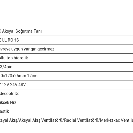
C Aksyal Soğutma Fanı
E UL ROHS
vreye uygun yangın geçirmez
llu top hidrolik
3/4pin
20x120x25mm 12cm
V 12V 24V 48V
decoolr Dc
ksek Hız
astik
syal Akış/Aksyal Akış Ventilatörü/Radial Ventilatörü/Merkezkaç Ventil