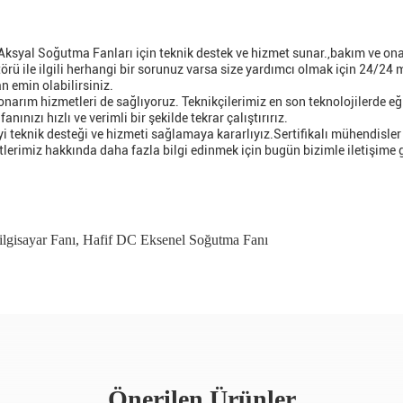
 Aksyal Soğutma Fanları için teknik destek ve hizmet sunar.,bakım ve on
ü ile ilgili herhangi bir sorunuz varsa size yardımcı olmak için 24/24 m
n emin olabilirsiniz.
ım hizmetleri de sağlıyoruz. Teknikçilerimiz en son teknolojilerde eğitil
anınızı hızlı ve verimli bir şekilde tekrar çalıştırırız.
i teknik desteği ve hizmeti sağlamaya kararlıyız.Sertifikalı mühendisle
lerimiz hakkında daha fazla bilgi edinmek için bugün bizimle iletişime 
ilgisayar Fanı
,
Hafif DC Eksenel Soğutma Fanı
Önerilen Ürünler