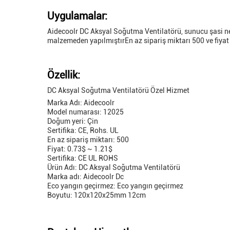
Uygulamalar:
Aidecoolr DC Aksyal Soğutma Ventilatörü, sunucu şasi nem
malzemeden yapılmıştırEn az sipariş miktarı 500 ve fiyat
Özellik:
DC Aksyal Soğutma Ventilatörü Özel Hizmet
Marka Adı: Aidecoolr
Model numarası: 12025
Doğum yeri: Çin
Sertifika: CE, Rohs. UL
En az sipariş miktarı: 500
Fiyat: 0.73$ ~ 1.21$
Sertifika: CE UL ROHS
Ürün Adı: DC Aksyal Soğutma Ventilatörü
Marka adı: Aidecoolr Dc
Eco yangın geçirmez: Eco yangın geçirmez
Boyutu: 120x120x25mm 12cm