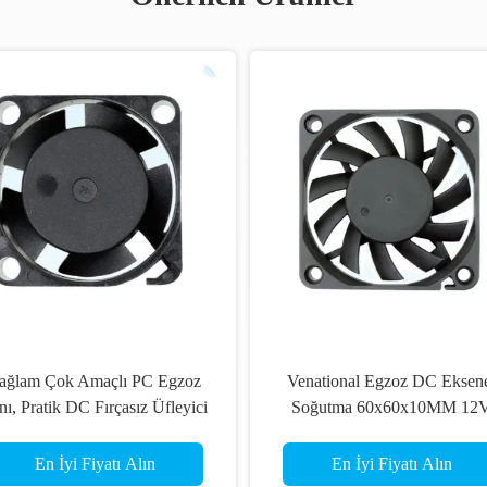
ağlam Çok Amaçlı PC Egzoz
Venational Egzoz DC Eksen
nı, Pratik DC Fırçasız Üfleyici
Soğutma 60x60x10MM 12
Fan 12V
Plastik Malzeme
En İyi Fiyatı Alın
En İyi Fiyatı Alın