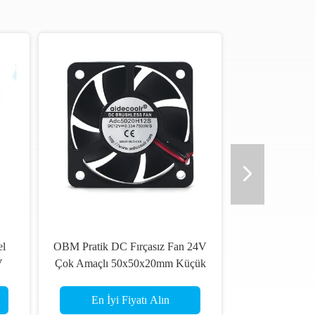
el
OBM Pratik DC Fırçasız Fan 24V
V
Çok Amaçlı 50x50x20mm Küçük
Boy
En İyi Fiyatı Alın