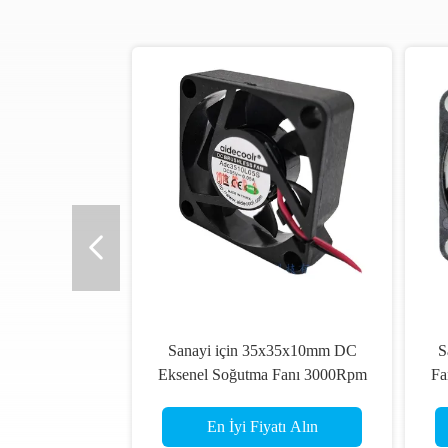
Sanayi için 35x35x10mm DC
S
Eksenel Soğutma Fanı 3000Rpm
Fa
Hidrolik Rulman
En İyi Fiyatı Alın