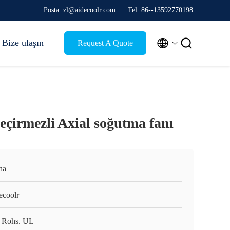
Posta: zl@aidecoolr.com
Tel: 86--13592770198


Bize ulaşın
Request A Quote
çirmezli Axial soğutma fanı
na
ecoolr
 Rohs. UL