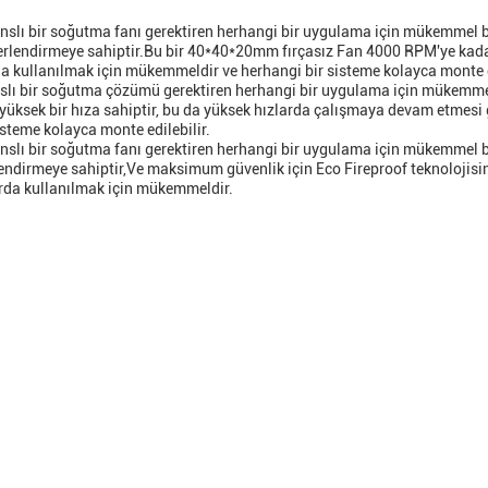
nslı bir soğutma fanı gerektiren herhangi bir uygulama için mükemmel bi
eğerlendirmeye sahiptir.Bu bir 40*40*20mm fırçasız Fan 4000 RPM'ye ka
da kullanılmak için mükemmeldir ve herhangi bir sisteme kolayca monte e
slı bir soğutma çözümü gerektiren herhangi bir uygulama için mükemme
yüksek bir hıza sahiptir, bu da yüksek hızlarda çalışmaya devam etmesi
steme kolayca monte edilebilir.
nslı bir soğutma fanı gerektiren herhangi bir uygulama için mükemmel bi
rlendirmeye sahiptir,Ve maksimum güvenlik için Eco Fireproof teknolojisi
arda kullanılmak için mükemmeldir.