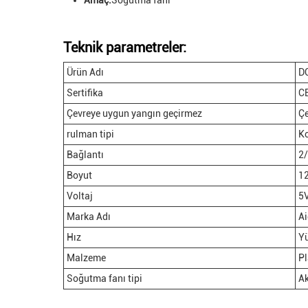
Amaç:
Soğutma fanı
Teknik parametreler:
Ürün Adı
D
Sertifika
C
Çevreye uygun yangın geçirmez
Çe
rulman tipi
Ko
Bağlantı
2/
Boyut
1
Voltaj
5
Marka Adı
Ai
Hız
Yü
Malzeme
Pl
Soğutma fanı tipi
Ak