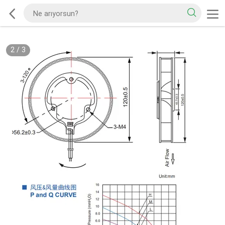
2
/
3