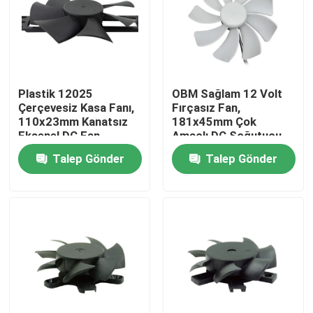
Ürünler
Soğutma Blower Fanı
Plastik 12025
OBM Sağlam 12 Volt
Çerçevesiz Kasa Fanı,
Fırçasız Fan,
110x23mm Kanatsız
181x45mm Çok
DC Aksiyal Soğutma Fanı
Eksenel DC Fan
Amaçlı DC Soğutucu
Fan
Talep Gönder
Talep Gönder
Braket Soğutma Fanı
Fırçasız DC Motor
DC Çapraz Akış Fanı
Enerji Tasarruflu Soğutma Fanı