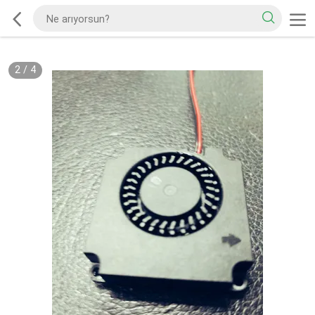
2
/
4