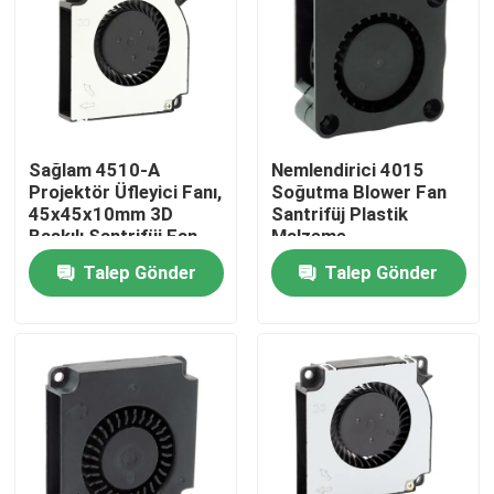
Ürünler
Soğutma Blower Fanı
Sağlam 4510-A
Nemlendirici 4015
Projektör Üfleyici Fanı,
Soğutma Blower Fan
DC Aksiyal Soğutma Fanı
45x45x10mm 3D
Santrifüj Plastik
Baskılı Santrifüj Fan
Malzeme
Talep Gönder
Talep Gönder
Braket Soğutma Fanı
Fırçasız DC Motor
DC Çapraz Akış Fanı
Enerji Tasarruflu Soğutma Fanı