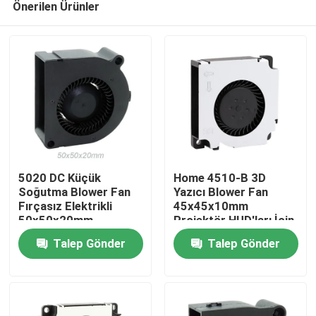
Önerilen Ürünler
5020 DC Küçük
Home 4510-B 3D
Soğutma Blower Fan
Yazıcı Blower Fan
Fırçasız Elektrikli
45x45x10mm
50x50x20mm
Projektör HUD'ları İçin
Ana sayfa
Talep Gönder
Talep Gönder
Hakkımızda
Kişiler