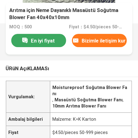
Arıtma için Neme Dayanıklı Masaüstü Soğutma
Blower Fan 40x40x10mm
MOQ：500
Fiyat：$4.50/pieces 50-999 pieces
En iyi fiyat
Bizimle iletişim kur
ÜRüN AçıKLAMASı
Moistureproof Soğutma Blower Fa
nı
Vurgulamak:
,
Masaüstü Soğutma Blower Fanı
,
10mm Arıtma Blower Fanı
Ambalaj bilgileri
Malzeme: K=K Karton
Fiyat
$4.50/pieces 50-999 pieces