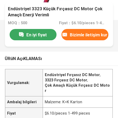
Endüstriyel 3323 Küçük Fırçasız DC Motor Çok
Amaçlı Enerji Verimli
MOQ：500
Fiyat：$6.10/pieces 1-499 pieces
En iyi fiyat
Bizimle iletişim kur
ÜRüN AçıKLAMASı
Endüstriyel Fırçasız DC Motor
,
3323 Fırçasız DC Motor
,
Vurgulamak:
Çok Amaçlı Küçük Fırçasız DC Moto
r
Ambalaj bilgileri
Malzeme: K=K Karton
Fiyat
$6.10/pieces 1-499 pieces