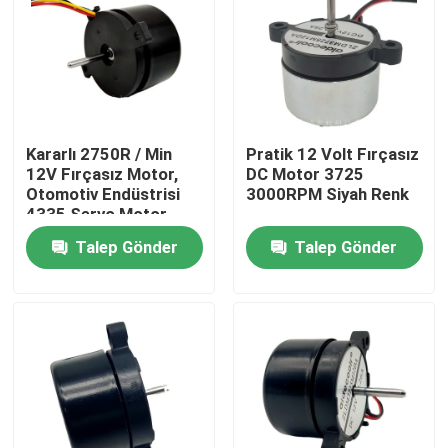
Ürünler
Soğutma Blower Fanı
Kararlı 2750R / Min
Pratik 12 Volt Fırçasız
12V Fırçasız Motor,
DC Motor 3725
DC Aksiyal Soğutma Fanı
Otomotiv Endüstrisi
3000RPM Siyah Renk
4335 Servo Motor
Bldc
Talep Gönder
Talep Gönder
Braket Soğutma Fanı
Fırçasız DC Motor
DC Çapraz Akış Fanı
Enerji Tasarruflu Soğutma Fanı