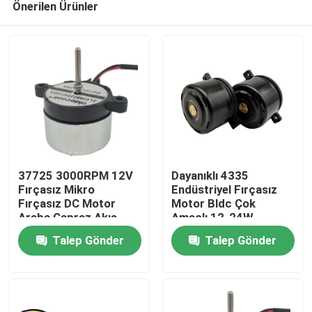
Önerilen Ürünler
37725 3000RPM 12V
Dayanıklı 4335
Fırçasız Mikro
Endüstriyel Fırçasız
Fırçasız DC Motor
Motor Bldc Çok
Araba Çapraz Akış
Amaçlı 12-24W
Ana sayfa
Fanı İçin
Talep Gönder
Talep Gönder
Hakkımızda
Kişiler