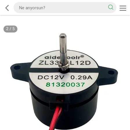
2
/
5